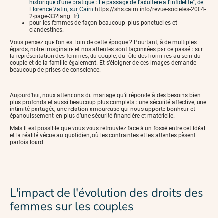
historique d'une pratique : Le passage de l'adultère à l'infidélité", de
Florence Vatin, sur Cairn
https://shs.cairn.info/revue-societes-2004-
2-page-33?lang=fr
)
pour les femmes de façon beaucoup plus ponctuelles et
clandestines.
Vous pensez que l’on est loin de cette époque ? Pourtant, à de multiples
égards, notre imaginaire et nos attentes sont façonnées par ce passé : sur
la représentation des femmes, du couple, du rôle des hommes au sein du
couple et de la famille également. Et s’éloigner de ces images demande
beaucoup de prises de conscience.
Aujourd'hui, nous attendons du mariage qu'il réponde à des besoins bien
plus profonds et aussi beaucoup plus complets : une sécurité affective, une
intimité partagée, une relation amoureuse qui nous apporte bonheur et
épanouissement, en plus d’une sécurité financière et matérielle.
Mais il est possible que vous vous retrouviez face à un fossé entre cet idéal
et la réalité vécue au quotidien, où les contraintes et les attentes pèsent
parfois lourd.
L'impact de l'évolution des droits des
femmes sur les couples