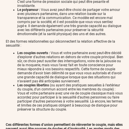
C'est une forme de pression sociale qui peut être pesante et
invalidante.
Le polyamour :
Vous avez peut-être choisi de partager votre amour
avec plusieurs partenaires, dans une relation basée sur la
transparence et la communication. Ce modèle est encore mal
compris par la société, et il est possible que vous vous sentiez
jugé·e. Il demande également une très grande capacité au dialogue
avec les différents partenaires pour préserver la sécurité
émotionnelle (et la santé physique) des uns et des autres.
Et des formes relationnelles qui déconnectent la relation affective de la
sexualité :
Les couples ouverts :
Vous et votre partenaire avez peut-être décidé
d’explorer d’autres relations en dehors de votre couple principal. Bien
sûr, ce choix peut susciter des interrogations, voire de la jalousie ou
de la moquerie, mais vous l’avez fait en toute conscience pour
mieux répondre à vos besoins respectifs. Cette forme de couple
demande d’avoir bien délimité ce que vous vous autorisés et d’avoir
une grande capacité de dialogue lorsque que des situations qui
n’avaient pas été anticipées surviennent.
Les couples libertins
(ou ayant des pratiques sexuelles à l’extérieur
du couple, d’un commun accord entre les membres du couple) :
Vous et votre partenaire avez une vie de couple classique mais vous
accordez pour participer à la sexualité d’autres personnes ou faire
participer d’autres personnes à votre sexualité. Là encore, les termes
et limites de ces pratiques obligent à beaucoup de dialogue pour
préserver la structure du couple.
Ces différentes formes d’union permettent de réinventer le couple, mais elles
peuvent aussi être sources de doutes et d’insécurité. Les angles morts des