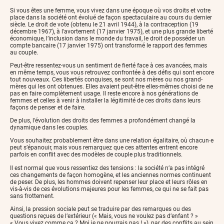
Si vous êtes une femme, vous vivez dans une époque où vos droits et votre
place dans la société ont évolué de façon spectaculaire au cours du dernier
siècle. Le droit de vote (obtenu le 21 avril 1944), à la contraception (19
décembre 1967), à l'avortement (17 janvier 1975), et une plus grande liberté
économique, l’inclusion dans le monde du travail, le droit de posséder un
compte bancaire (17 janvier 1975) ont transformé le rapport des femmes
au couple.
Peut-être ressentez-vous un sentiment de fierté face à ces avancées, mais
en même temps, vous vous retrouvez confrontée à des défis qui sont encore
tout nouveaux. Ces libertés conquises, se sont nos mères ou nos grand-
mères qui les ont obtenues. Elles avaient peut-être elles-mêmes choisi de ne
pas en faire complètement usage. Il reste encore à nos générations de
femmes et celles à venir à installer la légitimité de ces droits dans leurs
façons de penser et de faire.
De plus, l'évolution des droits des femmes a profondément changé la
dynamique dans les couples.
Vous souhaitez probablement être dans une relation égalitaire, où chacun·e
peut s’épanouir, mais vous remarquez que ces attentes entrent encore
parfois en conflit avec des modèles de couple plus traditionnels.
Il est normal que vous ressentiez des tensions : la société n’a pas intégré
ces changements de façon homogène, et les anciennes normes continuent
de peser. De plus, les hommes doivent repenser leur place et leurs rôles en
vis-à-vis de ces évolutions majeures pour les femmes, ce qui ne se fait pas
sans frottement.
Ainsi, la pression sociale peut se traduire par des remarques ou des
questions reçues de l’extérieur (« Mais, vous ne voulez pas d’enfant ? »
« Vous vivez comme ça ? Moi je ne pourrais pas ! »), par des conflits au sein