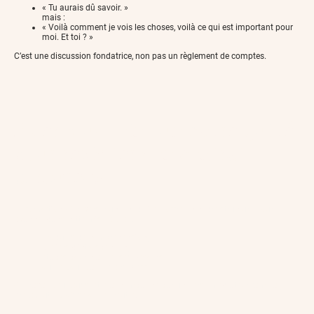
« Tu aurais dû savoir. »
mais :
« Voilà comment je vois les choses, voilà ce qui est important pour
moi. Et toi ? »
C’est une discussion fondatrice, non pas un règlement de comptes.
Aller plus loin : un cadre guidé
pour revisiter son contrat
amoureux
La formation « Traverser une infidélité » offre un cadre structuré pour
avancer dans cette mise à plat :
modules de compréhension,
ateliers d’introspection,
étapes pour clarifier ses besoins,
outils pour parler sans blesser.
Ce travail peut aussi être accompagné par un tiers : médiateur familial,
thérapeute, professionnel neutre.