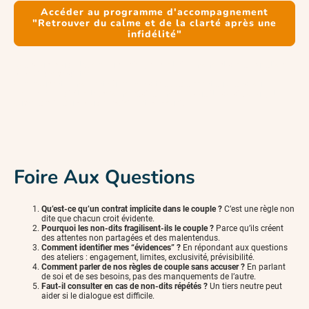
Accéder au programme d'accompagnement
"Retrouver du calme et de la clarté après une
infidélité"
Quand un couple traverse une crise, ce n’est ni le moment des accusations,
ni celui des verdicts.
C’est souvent le moment où les non-dits apparaissent au grand jour.
Les rendre explicites transforme radicalement la qualité du dialogue, et
ouvre la voie à un couple choisi — et non subi.
Foire Aux Questions
Qu’est-ce qu’un contrat implicite dans le couple ?
C’est une règle non
dite que chacun croit évidente.
Pourquoi les non-dits fragilisent-ils le couple ?
Parce qu’ils créent
des attentes non partagées et des malentendus.
Comment identifier mes “évidences” ?
En répondant aux questions
des ateliers : engagement, limites, exclusivité, prévisibilité.
Comment parler de nos règles de couple sans accuser ?
En parlant
de soi et de ses besoins, pas des manquements de l’autre.
Faut-il consulter en cas de non-dits répétés ?
Un tiers neutre peut
aider si le dialogue est difficile.