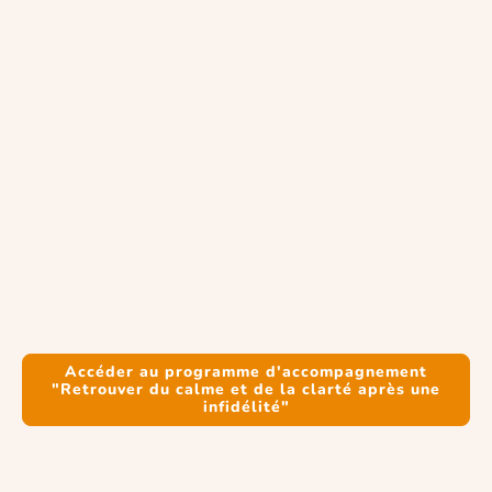
Le programme "Infidélité:
retrouver de la clarté" pour
prendre le temps de
comprendre ce que l'infidélité
dit de votre relation
Si cette question vous traverse et que vous sentez qu’elle mérite plus qu’une
réponse rapide ou un avis extérieur, vous n’avez pas à la porter seul·e.
J'ai conçu un accompagnement pensé pour vous permettre de comprendre,
pas à pas, ce qui s'est joué.
Accéder au programme d'accompagnement
"Retrouver du calme et de la clarté après une
infidélité"